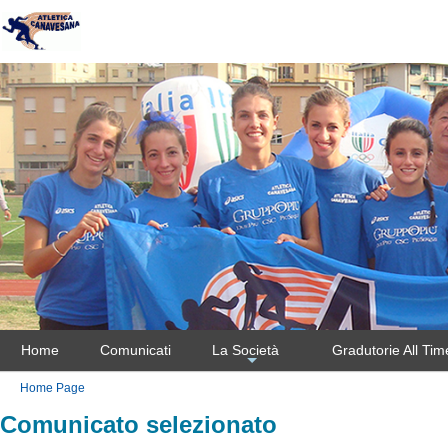
Home
Comunicati
La Società
Gradutorie All Tim
+
Home Page
Comunicato selezionato