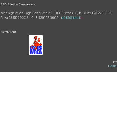
ASD Atletica Canavesana
sede legale: Via Lago San Michele 1, 10015 Ivrea (TO) tel. e fax 178 226 1183
P. Iva 08450290013 - C. F. 93015310019 -
to015@fidal.it
SPONSOR
Po
Home