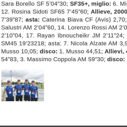
Sara Borello SF 5’04”30;
SF35+, miglio:
6. Mi
12. Rosina Sidoti SF65 7’45”60;
Allieve, 2000
7’39”87;
asta:
Caterina Biava CF (Avis) 2,70
Salustri AM 2’04”60, 14. Lorenzo Rossi AM 2’
2’10”04, 17. Rayan Ibnoucheikr JM 2’11”24
SM45 19’23218; asta: 7. Nicola Alzate AM 3,
Musso 10,05;
disco:
1. Musso 44,51;
Allievi,
54”83, 3. Massimo Coppola AM 59”30;
disco: