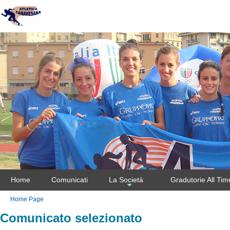
Home
Comunicati
La Società
Gradutorie All Tim
+
Home Page
Comunicato selezionato