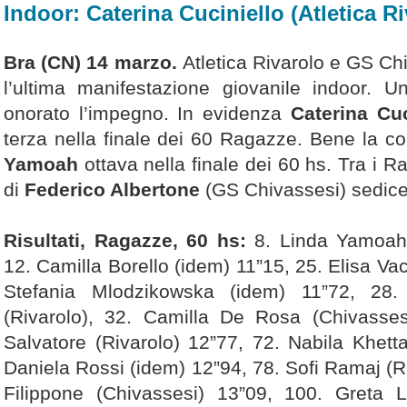
Indoor: Caterina Cuciniello (Atletica Ri
Bra (CN) 14 marzo.
Atletica Rivarolo e GS Ch
l’ultima manifestazione giovanile indoor. U
onorato l’impegno. In evidenza
Caterina Cuc
terza nella finale dei 60 Ragazze. Bene la 
Yamoah
ottava nella finale dei 60 hs. Tra i 
di
Federico Albertone
(GS Chivassesi) sedice
Risultati, Ragazze, 60 hs:
8. Linda Yamoah 
12. Camilla Borello (idem) 11”15, 25. Elisa Va
Stefania Mlodzikowska (idem) 11”72, 28. 
(Rivarolo), 32. Camilla De Rosa (Chivasses
Salvatore (Rivarolo) 12”77, 72. Nabila Khett
Daniela Rossi (idem) 12”94, 78. Sofi Ramaj (R
Filippone (Chivassesi) 13”09, 100. Greta L